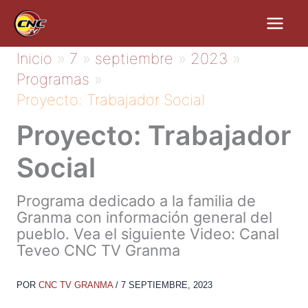
Ir
al
contenido
Inicio
7
septiembre
2023
Programas
Proyecto: Trabajador Social
Proyecto: Trabajador
Social
Programa dedicado a la familia de
Granma con información general del
pueblo. Vea el siguiente Video: Canal
Teveo CNC TV Granma
POR
CNC TV GRANMA
/
7 SEPTIEMBRE, 2023