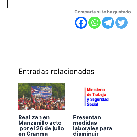
Comparte si te ha gustado
Entradas relacionadas
Realizan en
Presentan
Manzanillo acto
medidas
por el 26 de julio
laborales para
en Granma
disminuir