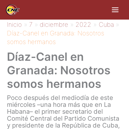
Ir
al
contenido
Inicio
7
diciembre
2022
Cuba
Díaz-Canel en Granada: Nosotros
somos hermanos
Díaz-Canel en
Granada: Nosotros
somos hermanos
Poco después del mediodía de este
miércoles –una hora más que en La
Habana– el primer secretario del
Comité Central del Partido Comunista
y presidente de la República de Cuba,