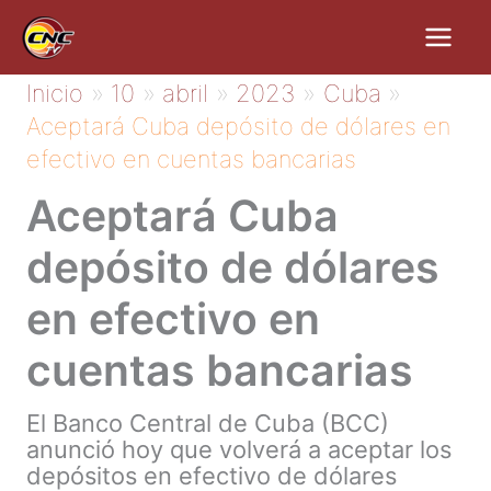
Ir
al
contenido
Inicio
10
abril
2023
Cuba
Aceptará Cuba depósito de dólares en
efectivo en cuentas bancarias
Aceptará Cuba
depósito de dólares
en efectivo en
cuentas bancarias
El Banco Central de Cuba (BCC)
anunció hoy que volverá a aceptar los
depósitos en efectivo de dólares