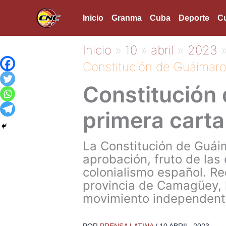
Ir
Inicio
Granma
Cuba
Deporte
Cu
al
contenido
Inicio
10
abril
2023
Constitución de Guáimaro
Constitución 
primera cart
La Constitución de Guái
aprobación, fruto de las 
colonialismo español. R
provincia de Camagüey, l
movimiento independenti