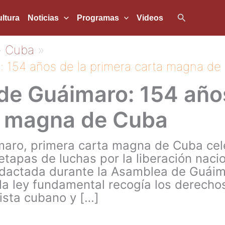
Buscar
ltura
Noticias
Programas
Videos
Cuba
: 154 años de la primera carta magna de
de Guáimaro: 154 años
a magna de Cuba
maro, primera carta magna de Cuba cel
etapas de luchas por la liberación nacio
edactada durante la Asamblea de Guáima
a ley fundamental recogía los derechos
sta cubano y […]