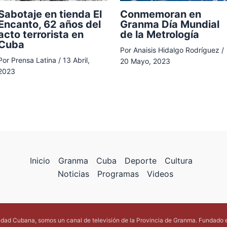
Conmemoran en
Sabotaje en tienda El
Granma Día Mundial
Encanto, 62 años del
de la Metrología
acto terrorista en
Cuba
Por
Anaisis Hidalgo Rodríguez
/
Por
Prensa Latina
/
13 Abril,
20 Mayo, 2023
2023
Inicio
Granma
Cuba
Deporte
Cultura
Noticias
Programas
Videos
lidad Cubana, somos un canal de televisión de la Provincia de Granma. Fundado 