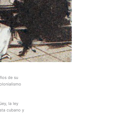
ños de su
colonialismo
ey, la ley
ista cubano y