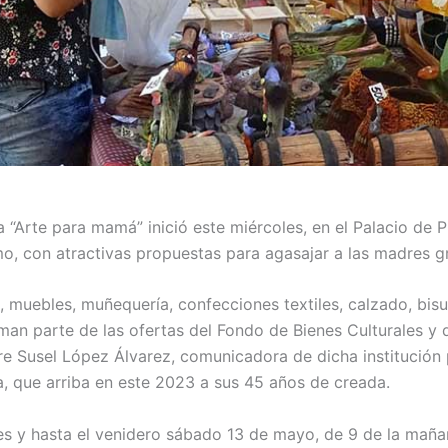
ía “Arte para mamá” inició este miércoles, en el Palacio de 
o, con atractivas propuestas para agasajar a las madres 
, muebles, muñequería, confecciones textiles, calzado, bisut
man parte de las ofertas del Fondo de Bienes Culturales y 
ere Susel López Álvarez, comunicadora de dicha institución 
ra, que arriba en este 2023 a sus 45 años de creada.
s y hasta el venidero sábado 13 de mayo, de 9 de la mañan