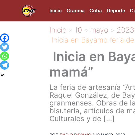
Ir
Inicio
Granma
Cuba
Deporte
Cu
al
contenido
Inicio
10
mayo
2023
Inicia en Bayamo feria de
Inicia en Bay
mamá”
La feria de artesanía “Ar
Raquel González, de Bay
granmenses. Obras de la 
bisutería, artículos de 
Culturales y de […]