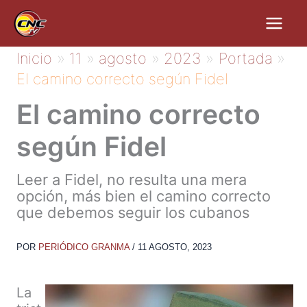
Ir
al
contenido
Inicio
11
agosto
2023
Portada
El camino correcto según Fidel
El camino correcto
según Fidel
Leer a Fidel, no resulta una mera
opción, más bien el camino correcto
que debemos seguir los cubanos
POR
PERIÓDICO GRANMA
/
11 AGOSTO, 2023
La