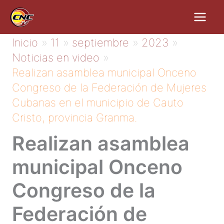
Ir
al
contenido
Inicio
11
septiembre
2023
Noticias en video
Realizan asamblea municipal Onceno
Congreso de la Federación de Mujeres
Cubanas en el municipio de Cauto
Cristo, provincia Granma.
Realizan asamblea
municipal Onceno
Congreso de la
Federación de