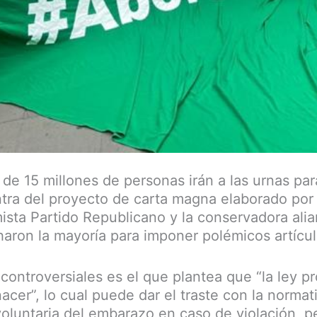
de 15 millones de personas irán a las urnas pa
ntra del proyecto de carta magna elaborado por
ista Partido Republicano y la conservadora alia
ron la mayoría para imponer polémicos artícul
controversiales es el que plantea que “la ley pr
acer”, lo cual puede dar el traste con la norma
voluntaria del embarazo en caso de violación, pe