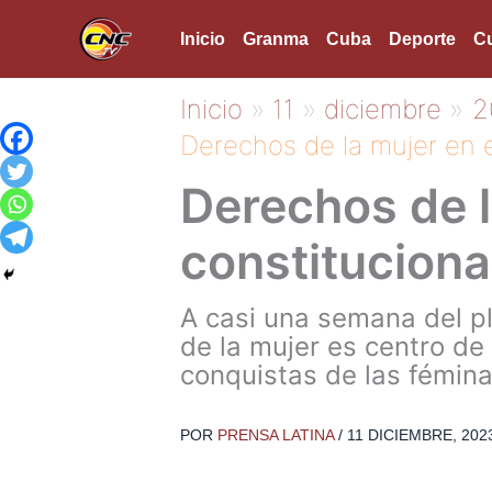
Ir
Inicio
Granma
Cuba
Deporte
Cu
al
contenido
Inicio
11
diciembre
2
Derechos de la mujer en e
Derechos de l
constituciona
A casi una semana del pl
de la mujer es centro de
conquistas de las fémina
POR
PRENSA LATINA
/
11 DICIEMBRE, 202