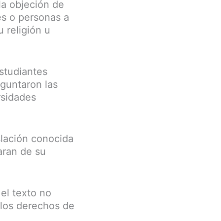
la objeción de
es o personas a
 religión u
estudiantes
eguntaron las
rsidades
slación conocida
aran de su
el texto no
 los derechos de