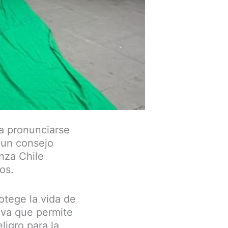
ra pronunciarse
 un consejo
nza Chile
os.
otege la vida de
tiva que permite
ligro para la