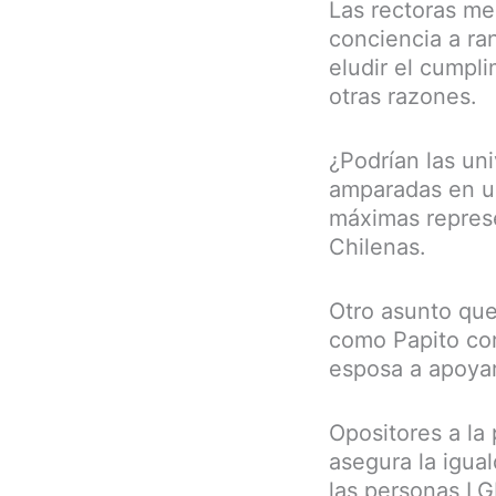
Las rectoras me
conciencia a ran
eludir el cumpl
otras razones.
¿Podrían las uni
amparadas en un
máximas represe
Chilenas.
Otro asunto que
como Papito cor
esposa a apoyar 
Opositores a la
asegura la igua
las personas L