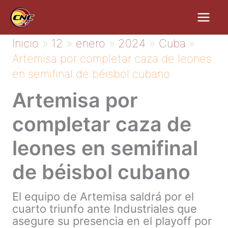
Ir
al
contenido
Inicio
12
enero
2024
Cuba
Artemisa por completar caza de leones
en semifinal de béisbol cubano
Artemisa por
completar caza de
leones en semifinal
de béisbol cubano
El equipo de Artemisa saldrá por el
cuarto triunfo ante Industriales que
asegure su presencia en el playoff por