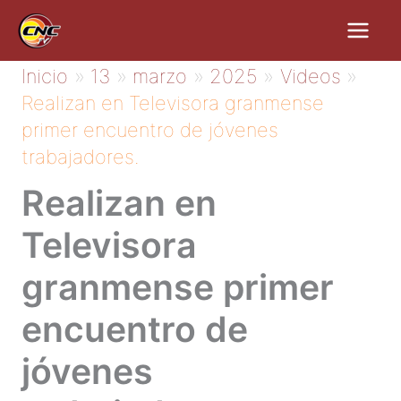
Ir
al
contenido
Inicio
13
marzo
2025
Videos
Realizan en Televisora granmense
primer encuentro de jóvenes
trabajadores.
Realizan en
Televisora
granmense primer
encuentro de
jóvenes