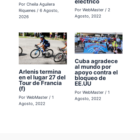
eléctrico
Por
Cheila Aguilera
Por
WebMaster
/
2
Riquenes
/
6 Agosto,
Agosto, 2022
2026
Cuba agradece
al mundo por
Arlenis termina
apoyo contra el
en el lugar 27 del
bloqueo de
Tour de Francia
EE.UU
(f)
Por
WebMaster
/
1
Por
WebMaster
/
1
Agosto, 2022
Agosto, 2022