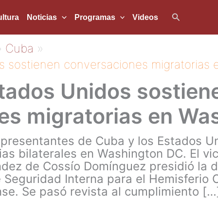
Buscar
ltura
Noticias
Programas
Videos
Cuba
s sostienen conversaciones migratorias
stados Unidos sostien
es migratorias en Wa
representantes de Cuba y los Estados U
as bilaterales en Washington DC. El vi
ndez de Cossío Domínguez presidió la d
 Seguridad Interna para el Hemisferio O
se. Se pasó revista al cumplimiento […