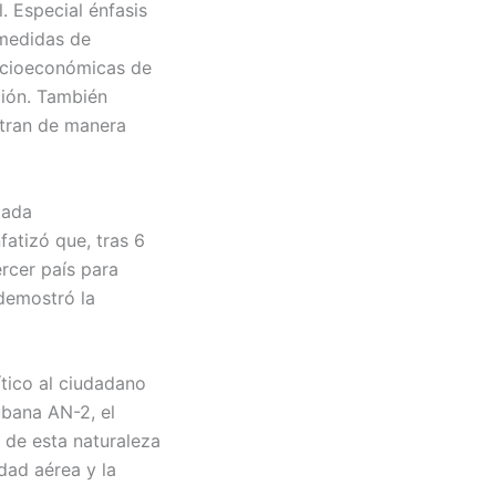
. Especial énfasis
 medidas de
ocioeconómicas de
ción. También
ntran de manera
jada
atizó que, tras 6
ercer país para
demostró la
ítico al ciudadano
ubana AN-2, el
 de esta naturaleza
dad aérea y la