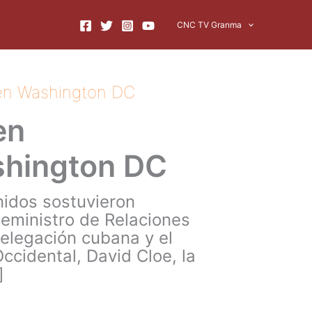
CNC TV Granma
 en Washington DC
en
shington DC
nidos sostuvieron
ceministro de Relaciones
elegación cubana y el
ccidental, David Cloe, la
]