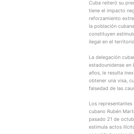
Cuba reiteró su pre
tiene el impacto n
reforzamiento extr
la población cubana
constituyen estímul
ilegal en el territo
La delegación cuban
estadounidense en L
años, le resulta ine
obtener una visa, 
falsedad de las cau
Los representantes 
cubano Rubén Martí
pasado 21 de octubr
estimula actos ilíc