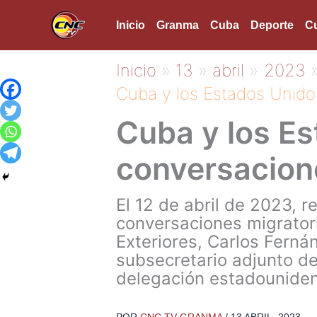
Ir
Inicio
Granma
Cuba
Deporte
Cu
al
contenido
Inicio
13
abril
2023
Cuba y los Estados Unido
Cuba y los E
conversacion
El 12 de abril de 2023, 
conversaciones migratori
Exteriores, Carlos Ferná
subsecretario adjunto de
delegación estadouniden