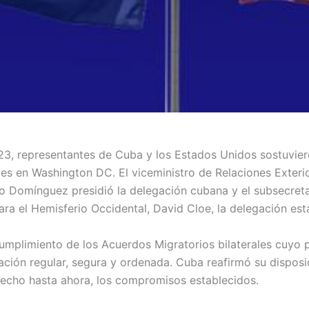
023, representantes de Cuba y los Estados Unidos sostuvie
ales en Washington DC. El viceministro de Relaciones Exteri
o Domínguez presidió la delegación cubana y el subsecreta
ara el Hemisferio Occidental, David Cloe, la delegación es
cumplimiento de los Acuerdos Migratorios bilaterales cuyo 
ación regular, segura y ordenada. Cuba reafirmó su disposi
hecho hasta ahora, los compromisos establecidos.