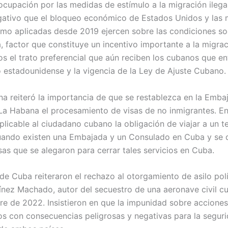
ocupación por las medidas de estímulo a la migración ilegal
egativo que el bloqueo económico de Estados Unidos y las
emo aplicadas desde 2019 ejercen sobre las condiciones s
, factor que constituye un incentivo importante a la migra
os el trato preferencial que aún reciben los cubanos que e
rio estadounidense y la vigencia de la Ley de Ajuste Cubano.
a reiteró la importancia de que se restablezca en la Emba
a Habana el procesamiento de visas de no inmigrantes. Enf
xplicable al ciudadano cubano la obligación de viajar a un t
cuando existen una Embajada y un Consulado en Cuba y se 
sas que se alegaron para cerrar tales servicios en Cuba.
de Cuba reiteraron el rechazo al otorgamiento de asilo pol
nez Machado, autor del secuestro de una aeronave civil c
e de 2022. Insistieron en que la impunidad sobre acciones
itos con consecuencias peligrosas y negativas para la seguri