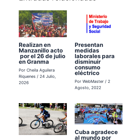
Realizan en
Presentan
Manzanillo acto
medidas
por el 26 de julio
laborales para
en Granma
disminuir
consumo
Por
Cheila Aguilera
eléctrico
Riquenes
/
24 Julio,
Por
WebMaster
/
2
2026
Agosto, 2022
Cuba agradece
al mundo por