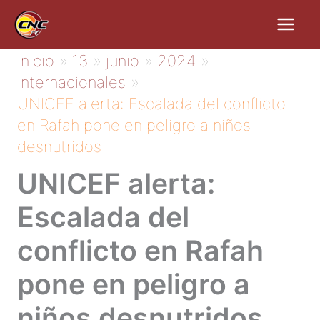
Ir
al
contenido
Inicio
13
junio
2024
Internacionales
UNICEF alerta: Escalada del conflicto
en Rafah pone en peligro a niños
desnutridos
UNICEF alerta:
Escalada del
conflicto en Rafah
pone en peligro a
niños desnutridos