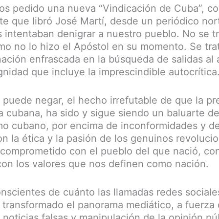
s pedido una nueva “Vindicación de Cuba”, c
e que libró José Martí, desde un periódico no
s intentaban denigrar a nuestro pueblo. No se t
omo no lo hizo el Apóstol en su momento. Se tra
ación enfrascada en la búsqueda de salidas al 
nidad que incluye la imprescindible autocrítica
i puede negar, el hecho irrefutable de que la p
a cubana, ha sido y sigue siendo un baluarte de
smo cubano, por encima de inconformidades y d
n la ética y la pasión de los genuinos revolucio
comprometido con el pueblo del que nació, con
con los valores que nos definen como nación.
scientes de cuánto las llamadas redes sociale
 transformado el panorama mediático, a fuerza
noticias falsas y manipulación de la opinión pú