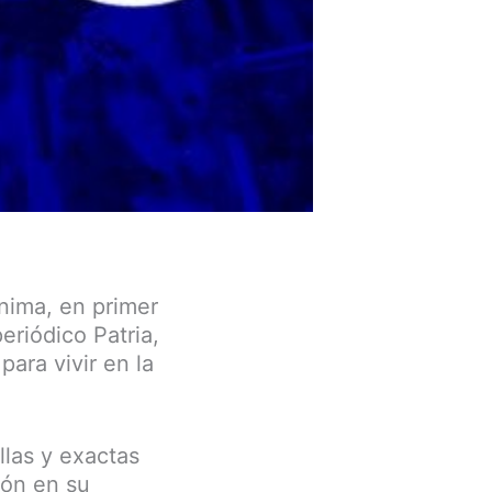
nima, en primer
eriódico Patria,
para vivir en la
las y exactas
ión en su