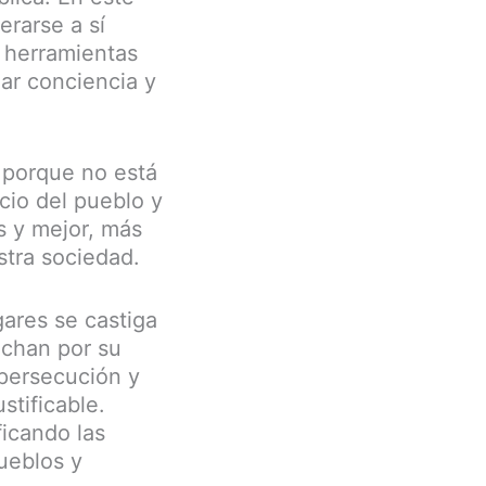
erarse a sí
s herramientas
mar conciencia y
 porque no está
icio del pueblo y
s y mejor, más
stra sociedad.
gares se castiga
uchan por su
 persecución y
stificable.
icando las
ueblos y