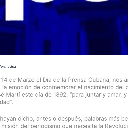
 Bermúdez
e 14 de Marzo el Día de la Prensa Cubana, nos a
 y la emoción de conmemorar el nacimiento del p
 Martí este día de 1892, “para juntar y amar, y 
dad”.
hayan dicho, antes o después, palabras más bel
la misión del periodismo que necesita la Revoluc