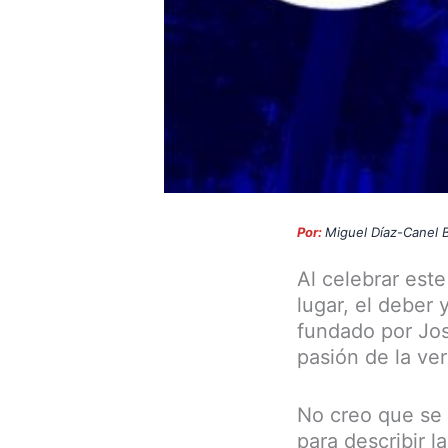
Por:
Miguel Díaz-Canel
Al celebrar est
lugar, el deber
fundado por José
pasión de la ver
No creo que se 
para describir 