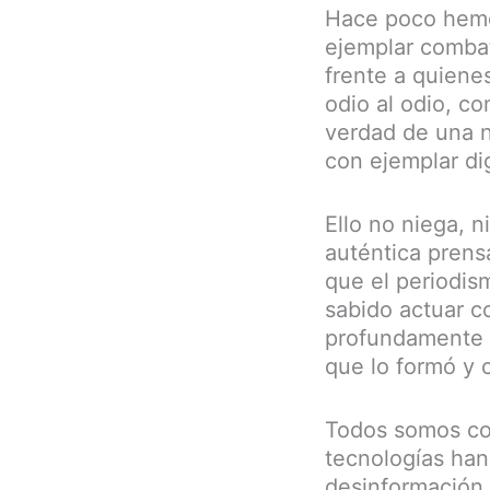
Hace poco hemo
ejemplar combat
frente a quiene
odio al odio, c
verdad de una n
con ejemplar dig
Ello no niega, n
auténtica prens
que el periodi
sabido actuar co
profundamente 
que lo formó y 
Todos somos con
tecnologías han
desinformación, 