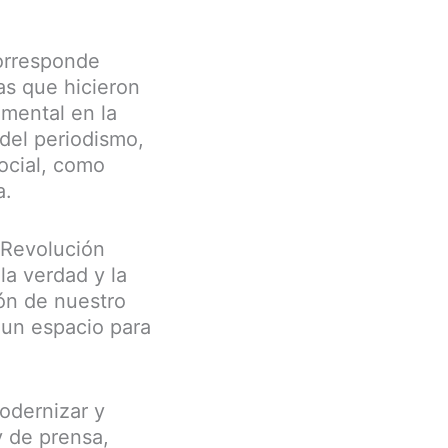
corresponde
tas que hicieron
amental en la
del periodismo,
social, como
a.
 Revolución
la verdad y la
ión de nuestro
 un espacio para
odernizar y
y de prensa,