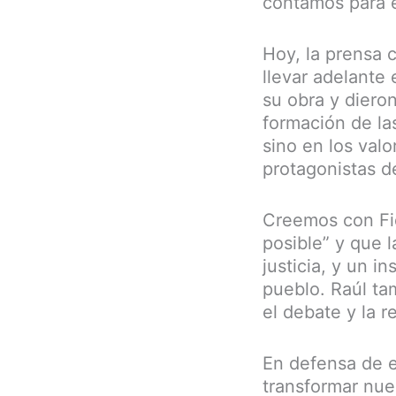
contamos para e
Hoy, la prensa 
llevar adelante 
su obra y diero
formación de la
sino en los valo
protagonistas de
Creemos con Fid
posible” y que l
justicia, y un i
pueblo. Raúl ta
el debate y la r
En defensa de e
transformar nue