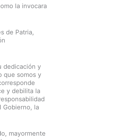
como la invocara
s de Patria,
ón
u dedicación y
lo que somos y
 corresponde
e y debilita la
responsabilidad
l Gobierno, la
do, mayormente