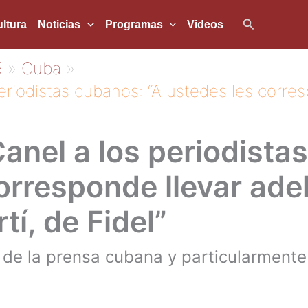
Buscar
ltura
Noticias
Programas
Videos
5
Cuba
eriodistas cubanos: “A ustedes les corres
anel a los periodista
orresponde llevar adel
í, de Fidel”
 de la prensa cubana y particularmente