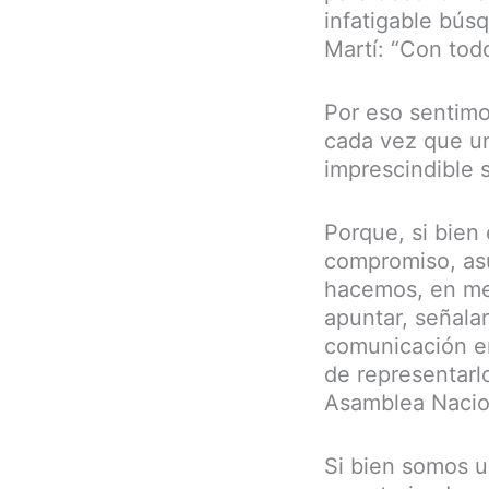
infatigable bús
Martí: “Con todo
Por eso sentimo
cada vez que un
imprescindible s
Porque, si bien
compromiso, asu
hacemos, en med
apuntar, señalar
comunicación en
de representarlo
Asamblea Nacion
Si bien somos 