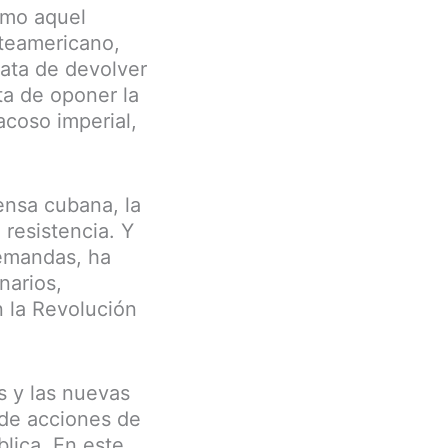
omo aquel
rteamericano,
rata de devolver
ta de oponer la
acoso imperial,
.
rensa cubana, la
 resistencia. Y
emandas, ha
narios,
 la Revolución
s y las nuevas
 de acciones de
blica. En este