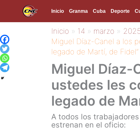
Ir
Inicio
Granma
Cuba
Deporte
Cu
al
contenido
Inicio
14
marzo
202
Miguel Díaz-Canel a los p
legado de Martí, de Fidel”
Miguel Díaz-C
ustedes les c
legado de Mart
A todos los trabajadores
estrenan en el oficio: