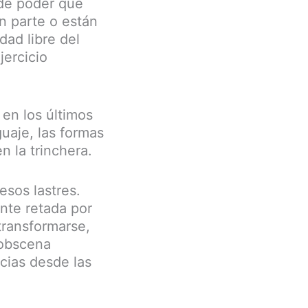
 de poder que
n parte o están
dad libre del
ercicio
en los últimos
guaje, las formas
n la trinchera.
esos lastres.
nte retada por
 transformarse,
 obscena
cias desde las