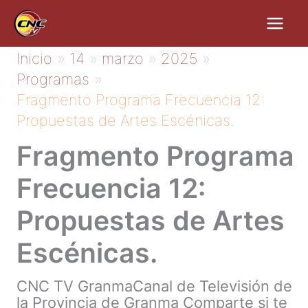
Ir
al
contenido
Inicio
14
marzo
2025
Programas
Fragmento Programa Frecuencia 12:
Propuestas de Artes Escénicas.
Fragmento Programa
Frecuencia 12:
Propuestas de Artes
Escénicas.
CNC TV GranmaCanal de Televisión de
la Provincia de Granma Comparte si te