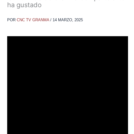
ha gustado
POR
CNC TV GRANMA
/
14 MARZO, 2025