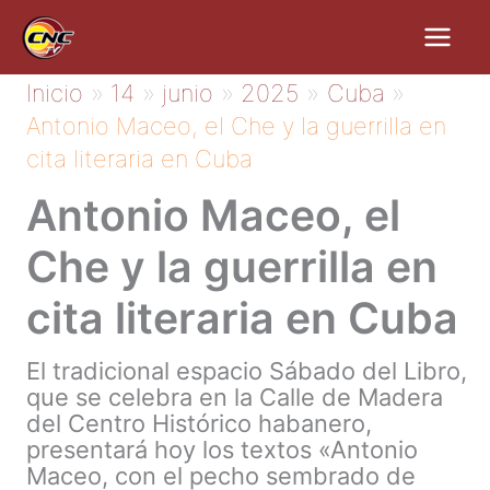
Ir
al
contenido
Inicio
14
junio
2025
Cuba
Antonio Maceo, el Che y la guerrilla en
cita literaria en Cuba
Antonio Maceo, el
Che y la guerrilla en
cita literaria en Cuba
El tradicional espacio Sábado del Libro,
que se celebra en la Calle de Madera
del Centro Histórico habanero,
presentará hoy los textos «Antonio
Maceo, con el pecho sembrado de