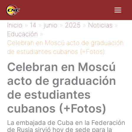
Ir
al
contenido
Inicio
14
junio
2025
Noticias
Educación
Celebran en Moscú acto de graduación
de estudiantes cubanos (+Fotos)
Celebran en Moscú
acto de graduación
de estudiantes
cubanos (+Fotos)
La embajada de Cuba en la Federación
de Rusia sirvió hoy de sede para la