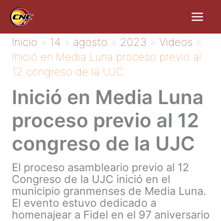
Ir
al
contenido
Inicio
14
agosto
2023
Videos
Inició en Media Luna proceso previo al
12 congreso de la UJC
Inició en Media Luna
proceso previo al 12
congreso de la UJC
El proceso asambleario previo al 12
Congreso de la UJC inició en el
municipio granmenses de Media Luna.
El evento estuvo dedicado a
homenajear a Fidel en el 97 aniversario