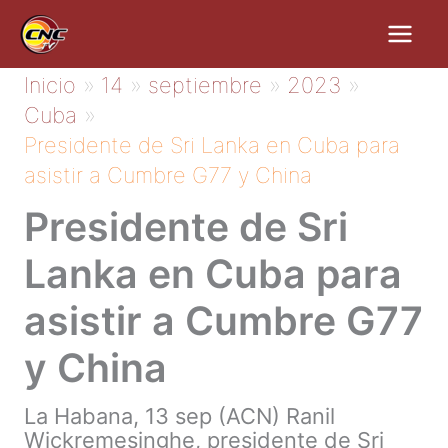
Ir
al
contenido
Inicio
14
septiembre
2023
Cuba
Presidente de Sri Lanka en Cuba para
asistir a Cumbre G77 y China
Presidente de Sri
Lanka en Cuba para
asistir a Cumbre G77
y China
La Habana, 13 sep (ACN) Ranil
Wickremesinghe, presidente de Sri