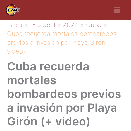
Ir
al
contenido
Inicio
15
abril
2024
Cuba
Cuba recuerda mortales bombardeos
previos a invasión por Playa Girón (+
video)
Cuba recuerda
mortales
bombardeos previos
a invasión por Playa
Girón (+ video)