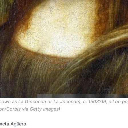
nown as La Gioconda or La Joconde), c. 1503?19, oil on pop
on/Corbis via Getty Images)
ómeta Agüero