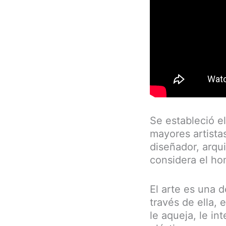
Se estableció el
mayores artista
diseñador, arqui
considera el ho
El arte es una 
través de ella,
le aqueja, le i