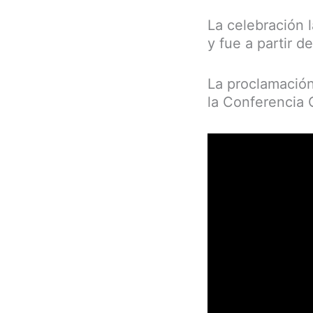
La celebración l
y fue a partir 
La proclamación 
la Conferencia 