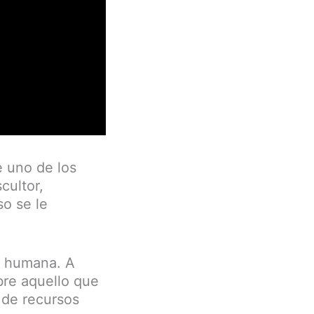
e uno de los
cultor,
so se le
n humana. A
bre aquello que
 de recursos