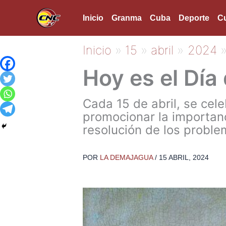
Ir
Inicio
Granma
Cuba
Deporte
Cu
al
contenido
Inicio
15
abril
2024
Hoy es el Día 
Cada 15 de abril, se cel
promocionar la importanc
resolución de los probl
POR
LA DEMAJAGUA
/
15 ABRIL, 2024