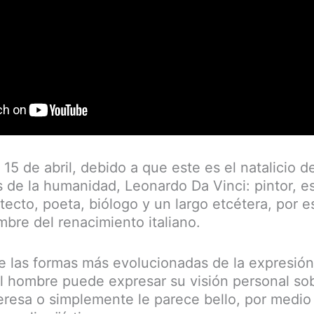
 15 de abril, debido a que este es el natalicio d
s de la humanidad, Leonardo Da Vinci: pintor, es
tecto, poeta, biólogo y un largo etcétera, por e
mbre del renacimiento italiano.
de las formas más evolucionadas de la expresió
 el hombre puede expresar su visión personal so
nteresa o simplemente le parece bello, por medio