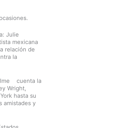
 ocasiones.
: Julie
rtista mexicana
la relación de
ntra la
 filme cuenta la
ey Wright,
 York hasta su
s amistades y
Estados