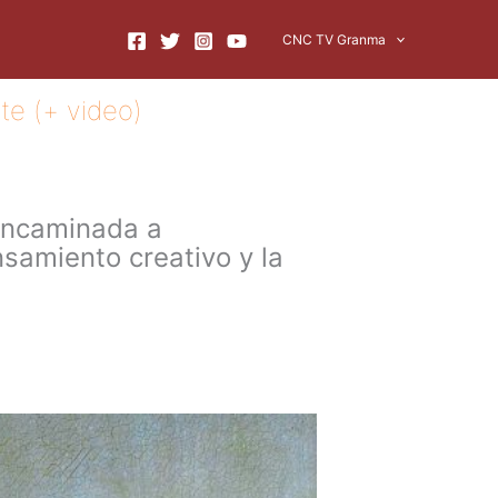
CNC TV Granma
te (+ video)
 encaminada a
nsamiento creativo y la