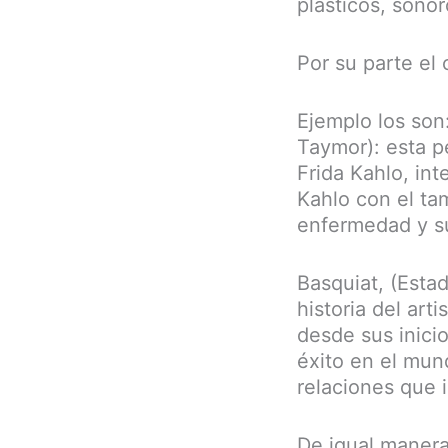
plásticos, sonor
Por su parte el 
Ejemplo los son
Taymor): esta pe
Frida Kahlo, int
Kahlo con el tam
enfermedad y su
Basquiat, (Esta
historia del art
desde sus inici
éxito en el mun
relaciones que i
De igual manera