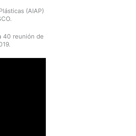
Plásticas (AIAP)
ESCO.
la 40 reunión de
019.