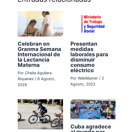
Celebran en
Presentan
Granma Semana
medidas
Internacional de
laborales para
la Lactancia
disminuir
Materna
consumo
eléctrico
Por
Cheila Aguilera
Por
WebMaster
/
2
Riquenes
/
6 Agosto,
Agosto, 2022
2026
Cuba agradece
al mundo por