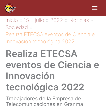
Ir
al
contenido
Inicio
15
julio
2022
Noticias
Sociedad
Realiza ETECSA eventos de Ciencia e
Innovación tecnológica 2022
Realiza ETECSA
eventos de Ciencia e
Innovación
tecnológica 2022
Trabajadores de la Empresa de
Telecomunicaciones en Granma