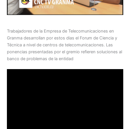
Trabajadores de la Empresa de Telecomunicaciones en
Granma desarrollan por estos dias el Forum de Ciencia y
Técnica a nivel de centros de telecomunicaciones. Las
ponencias presentadas por el gremio refieren soluciones al
banco de problemas de la entidad