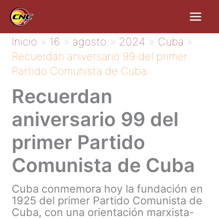
Ir
al
contenido
Inicio
16
agosto
2024
Cuba
Recuerdan aniversario 99 del primer
Partido Comunista de Cuba
Recuerdan
aniversario 99 del
primer Partido
Comunista de Cuba
Cuba conmemora hoy la fundación en
1925 del primer Partido Comunista de
Cuba, con una orientación marxista-