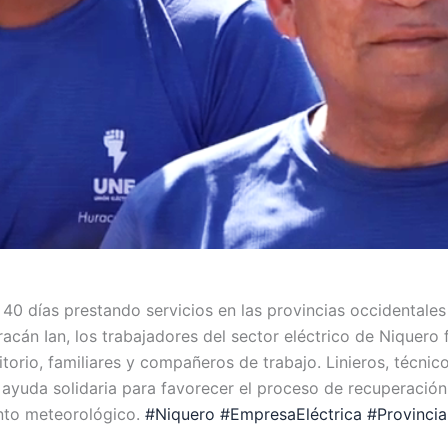
0 días prestando servicios en las provincias occidentales d
racán Ian, los trabajadores del sector eléctrico de Niquero 
itorio, familiares y compañeros de trabajo. Linieros, técnic
ayuda solidaria para favorecer el proceso de recuperación d
nto meteorológico.
#Niquero
#EmpresaEléctrica
#Provinci