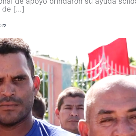
sonal de apoyo brindaron su ayuda solid
 de […]
022