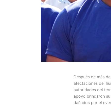
Después de más de 4
afectaciones del hu
autoridades del terr
apoyo brindaron su 
dañados por el eve