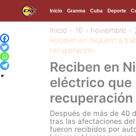
Ir
Inicio
Granma
Cuba
Deporte
Cu
al
contenido
Inicio
16
noviembre
Reciben en Niquero a trab
recuperación
Reciben en Ni
eléctrico que 
recuperación
Después de más de 40 día
tras las afectaciones del
fueron recibidos por auto