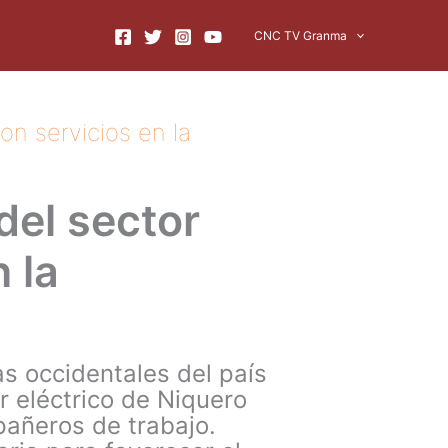
CNC TV Granma
on servicios en la
del sector
 la
s occidentales del país
r eléctrico de Niquero
mpañeros de trabajo.