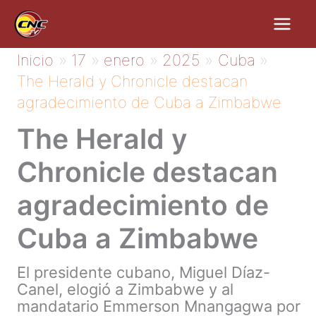
Ir
al
contenido
Inicio
17
enero
2025
Cuba
The Herald y Chronicle destacan
agradecimiento de Cuba a Zimbabwe
The Herald y
Chronicle destacan
agradecimiento de
Cuba a Zimbabwe
El presidente cubano, Miguel Díaz-
Canel, elogió a Zimbabwe y al
mandatario Emmerson Mnangagwa por