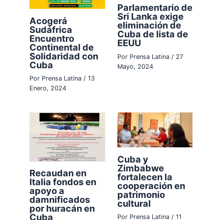
Parlamentario de
Sri Lanka exige
Acogerá
eliminación de
Sudáfrica
Cuba de lista de
Encuentro
EEUU
Continental de
Solidaridad con
Por
Prensa Latina
/
27
Cuba
Mayo, 2024
Por
Prensa Latina
/
13
Enero, 2024
Cuba y
Zimbabwe
Recaudan en
fortalecen la
Italia fondos en
cooperación en
apoyo a
patrimonio
damnificados
cultural
por huracán en
Cuba
Por
Prensa Latina
/
11