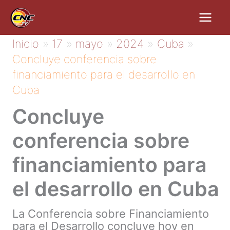
Ir
al
contenido
Inicio
17
mayo
2024
Cuba
Concluye conferencia sobre
financiamiento para el desarrollo en
Cuba
Concluye
conferencia sobre
financiamiento para
el desarrollo en Cuba
La Conferencia sobre Financiamiento
para el Desarrollo concluye hoy en