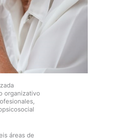
izada
o organizativo
rofesionales,
opsicosocial
eis áreas de