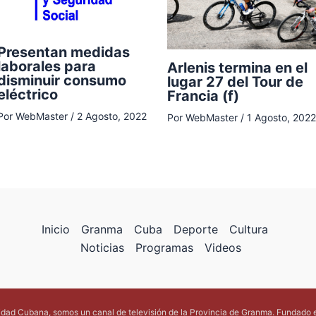
Presentan medidas
laborales para
Arlenis termina en el
disminuir consumo
lugar 27 del Tour de
eléctrico
Francia (f)
Por
WebMaster
/
2 Agosto, 2022
Por
WebMaster
/
1 Agosto, 2022
Inicio
Granma
Cuba
Deporte
Cultura
Noticias
Programas
Videos
lidad Cubana, somos un canal de televisión de la Provincia de Granma. Fundado 