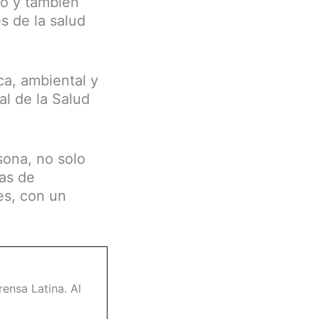
co y también
s de la salud
ca, ambiental y
al de la Salud
sona, no solo
ías de
es, con un
ensa Latina. Al