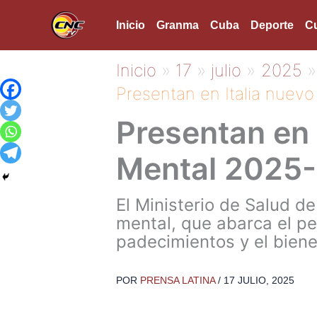
Ir
Inicio
Granma
Cuba
Deporte
Cu
al
contenido
Inicio
17
julio
2025
Presentan en Italia nuev
Presentan en 
Mental 2025
El Ministerio de Salud de
mental, que abarca el p
padecimientos y el biene
POR
PRENSA LATINA
/
17 JULIO, 2025