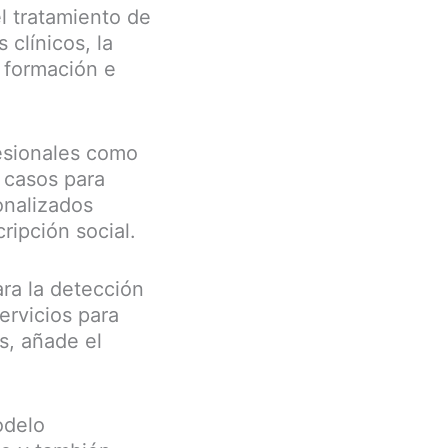
el tratamiento de
 clínicos, la
a formación e
fesionales como
e casos para
onalizados
ripción social.
ra la detección
servicios para
s, añade el
odelo