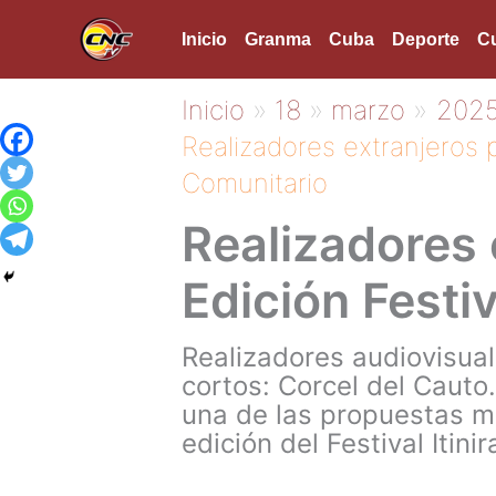
Ir
Inicio
Granma
Cuba
Deporte
Cu
al
contenido
Inicio
18
marzo
202
Realizadores extranjeros 
Comunitario
Realizadores 
Edición Festi
Realizadores audiovisua
cortos: Corcel del Cauto
una de las propuestas m
edición del Festival Itin