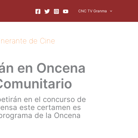
CNC TV Granma
tinerante de Cine
rán en Oncena
 Comunitario
etirán en el concurso de
prensa este certamen es
 programa de la Oncena