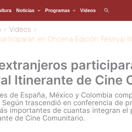
Buscar
ltura
Noticias
Programas
Videos
5
Videos
participarán en Oncena Edición Festival I
extranjeros participa
val Itinerante de Cine
les de España, México y Colombia comp
. Según trascendió en conferencia de 
ás importantes de cuantas integran el
irante de Cine Comunitario.