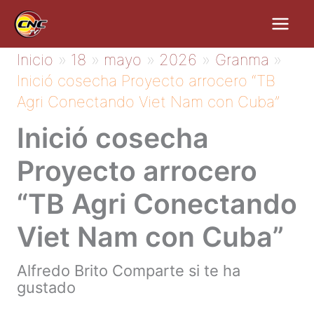
Ir
al
contenido
Inicio
18
mayo
2026
Granma
Inició cosecha Proyecto arrocero “TB
Agri Conectando Viet Nam con Cuba”
Inició cosecha
Proyecto arrocero
“TB Agri Conectando
Viet Nam con Cuba”
Alfredo Brito Comparte si te ha
gustado