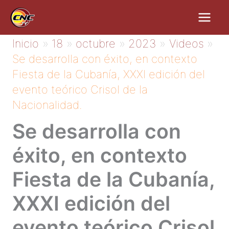
Ir
al
contenido
Inicio
18
octubre
2023
Videos
Se desarrolla con éxito, en contexto
Fiesta de la Cubanía, XXXI edición del
evento teórico Crisol de la
Nacionalidad.
Se desarrolla con
éxito, en contexto
Fiesta de la Cubanía,
XXXI edición del
evento teórico Crisol