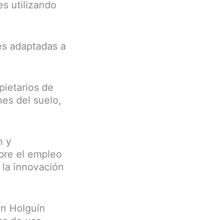
es utilizando
des adaptadas a
pietarios de
nes del suelo,
n y
bre el empleo
y la innovación
en Holguín