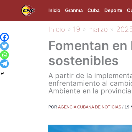
Ir
Inicio
Granma
Cuba
Deporte
Cu
al
contenido
Inicio
19
marzo
202
Fomentan en H
sostenibles
A partir de la implement
enfrentamiento al cambio
Ambiente en la provincia
POR
AGENCIA CUBANA DE NOTICIAS
/
19 