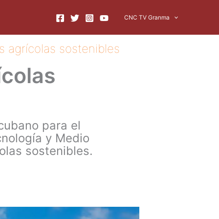
CNC TV Granma
 agrícolas sostenibles
ícolas
 cubano para el
cnología y Medio
olas sostenibles.