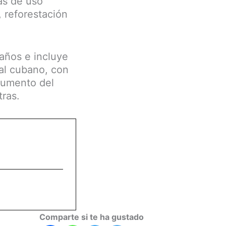
as de uso
, reforestación
años e incluye
ral cubano, con
 aumento del
tras.
Comparte si te ha gustado