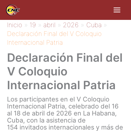
Ir
al
contenido
Inicio
19
abril
2026
Cuba
Declaración Final del V Coloquio
Internacional Patria
Declaración Final del
V Coloquio
Internacional Patria
Los participantes en el V Coloquio
Internacional Patria, celebrado del 16
al 18 de abril de 2026 en La Habana,
Cuba, con la asistencia de
154 invitados internacionales y más de