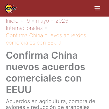
Ir
al
contenido
Inicio
19
mayo
2026
Internacionales
Confirma China nuevos acuerdos
comerciales con EEUU
Confirma China
nuevos acuerdos
comerciales con
EEUU
Acuerdos en agricultura, compra de
aviones y reducción de aranceles