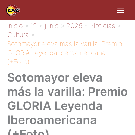
Ir
al
contenido
Inicio
19
junio
2025
Noticias
Cultura
Sotomayor eleva más la varilla: Premio
GLORIA Leyenda Iberoamericana
(+Foto)
Sotomayor eleva
más la varilla: Premio
GLORIA Leyenda
Iberoamericana
(+Foto)