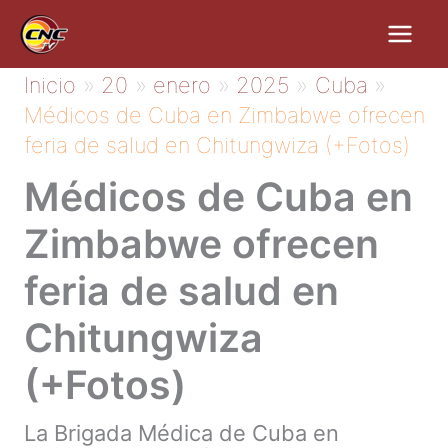
Ir
al
contenido
Inicio
20
enero
2025
Cuba
Médicos de Cuba en Zimbabwe ofrecen
feria de salud en Chitungwiza (+Fotos)
Médicos de Cuba en
Zimbabwe ofrecen
feria de salud en
Chitungwiza
(+Fotos)
La Brigada Médica de Cuba en