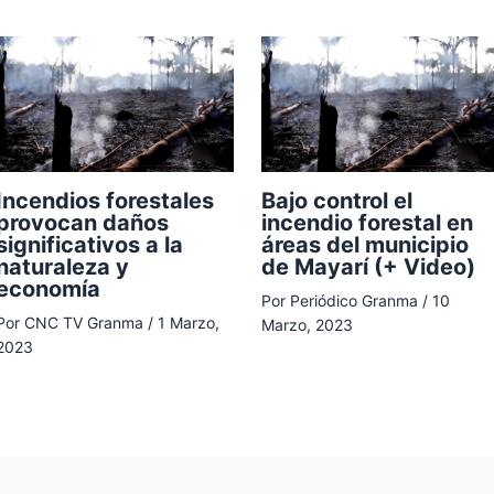
Incendios forestales
Bajo control el
provocan daños
incendio forestal en
significativos a la
áreas del municipio
naturaleza y
de Mayarí (+ Video)
economía
Por
Periódico Granma
/
10
Por
CNC TV Granma
/
1 Marzo,
Marzo, 2023
2023