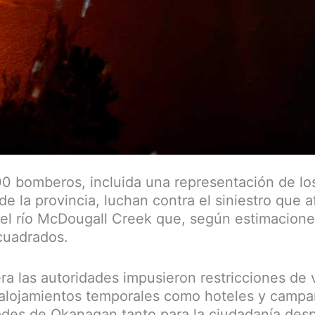
0 bomberos, incluida una representación de lo
 la provincia, luchan contra el siniestro que a
el río McDougall Creek que, según estimacione
cuadrados.
ra las autoridades impusieron restricciones de v
 alojamientos temporales como hoteles y camp
ades de Okanagan tanto para la ciudadanía de