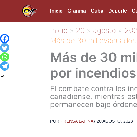
Ir
Inicio
Granma
Cuba
Deporte
Cu
al
contenido
Inicio
20
agosto
20
Más de 30 mil evacuados 
Más de 30 mi
por incendios
El combate contra los in
canadiense, mientras est
permanecen bajo órdene
POR
PRENSA LATINA
/
20 AGOSTO, 2023