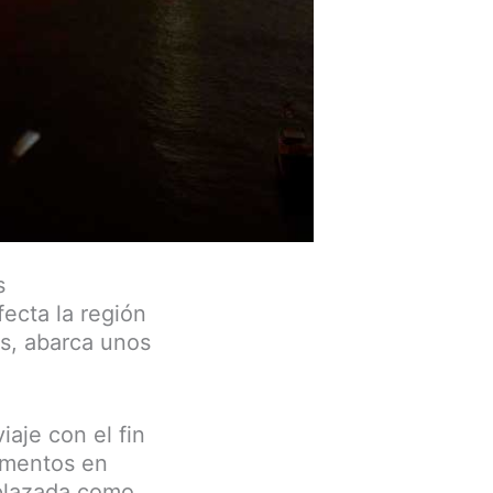
s
fecta la región
s, abarca unos
iaje con el fin
amentos en
splazada como