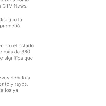
ra CTV News.
iscutió la
 prometió
eclaró el estado
 de más de 380
e significa que
ueves debido a
ento y rayos,
e los ya