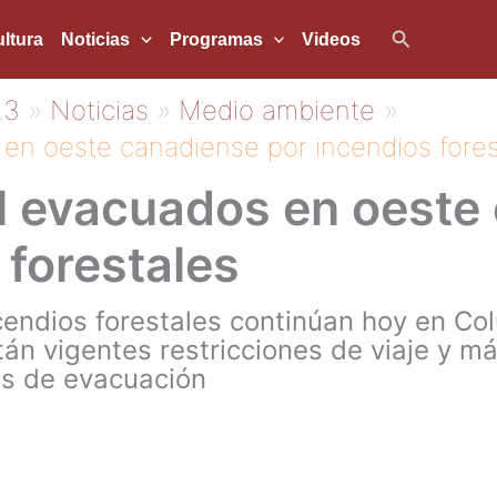
Buscar
ltura
Noticias
Programas
Videos
23
Noticias
Medio ambiente
en oeste canadiense por incendios fores
l evacuados en oeste
 forestales
cendios forestales continúan hoy en Col
án vigentes restricciones de viaje y m
s de evacuación