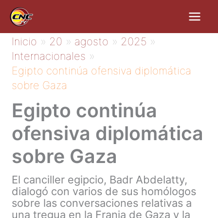
Ir
al
contenido
Inicio
20
agosto
2025
Internacionales
Egipto continúa ofensiva diplomática
sobre Gaza
Egipto continúa
ofensiva diplomática
sobre Gaza
El canciller egipcio, Badr Abdelatty,
dialogó con varios de sus homólogos
sobre las conversaciones relativas a
una tregua en la Franja de Gaza y la