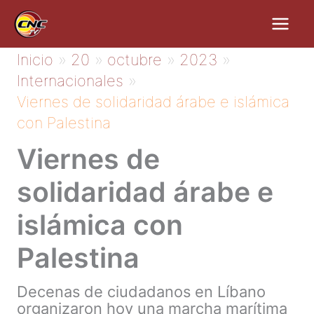
Ir
al
contenido
Inicio
20
octubre
2023
Internacionales
Viernes de solidaridad árabe e islámica
con Palestina
Viernes de
solidaridad árabe e
islámica con
Palestina
Decenas de ciudadanos en Líbano
organizaron hoy una marcha marítima