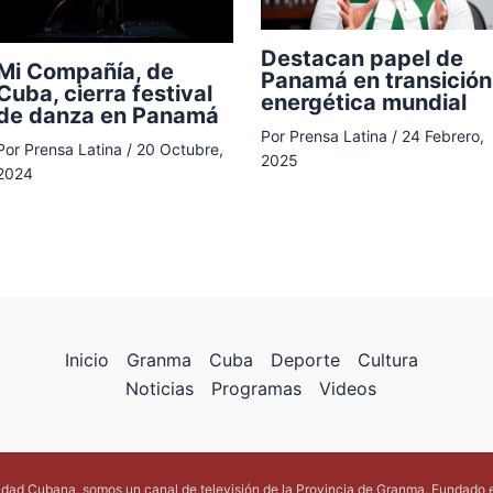
Destacan papel de
Mi Compañía, de
Panamá en transición
Cuba, cierra festival
energética mundial
de danza en Panamá
Por
Prensa Latina
/
24 Febrero,
Por
Prensa Latina
/
20 Octubre,
2025
2024
Inicio
Granma
Cuba
Deporte
Cultura
Noticias
Programas
Videos
lidad Cubana, somos un canal de televisión de la Provincia de Granma. Fundado 