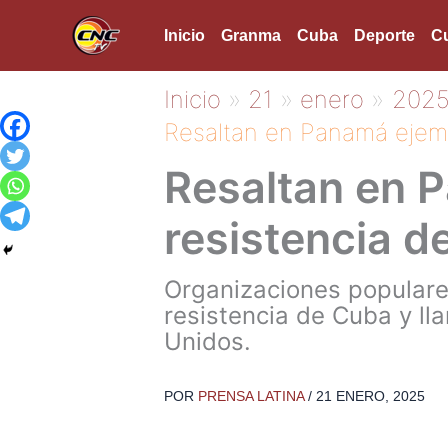
Ir
Inicio
Granma
Cuba
Deporte
Cu
al
contenido
Inicio
21
enero
202
Resaltan en Panamá ejemp
Resaltan en 
resistencia d
Organizaciones populare
resistencia de Cuba y ll
Unidos.
POR
PRENSA LATINA
/
21 ENERO, 2025