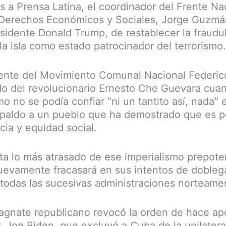
s a Prensa Latina, el coordinador del Frente Na
 Derechos Económicos y Sociales, Jorge Guzmán
esidente Donald Trump, de restablecer la fraudu
la isla como estado patrocinador del terrorismo.
gente del Movimiento Comunal Nacional Federico
do del revolucionario Ernesto Che Guevara cua
mo no se podía confiar “ni un tantito así, nada” e
espaldo a un pueblo que ha demostrado que es p
cia y equidad social.
a lo más atrasado de ese imperialismo prepote
nuevamente fracasará en sus intentos de doble
todas las sucesivas administraciones norteamer
magnate republicano revocó la orden de hace ap
 Joe Biden, que excluyó a Cuba de la unilateral