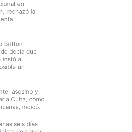
cional en
, rechazó la
lenta
 Britton
ndo decía que
 instó a
osible un
nte, asesino y
gar a Cuba, como
icanas, indicó.
enas seis días
 lista de países