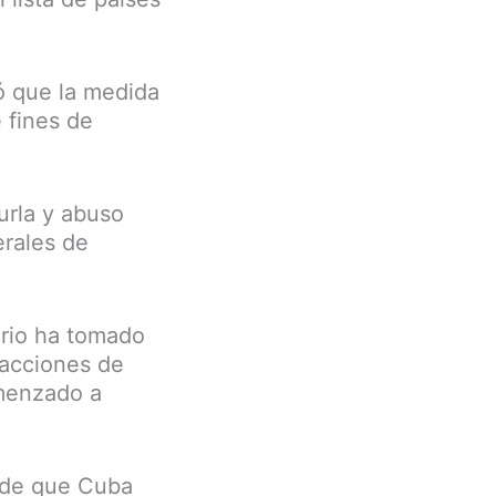
ó que la medida
 fines de
urla y abuso
erales de
ario ha tomado
 acciones de
omenzado a
, de que Cuba