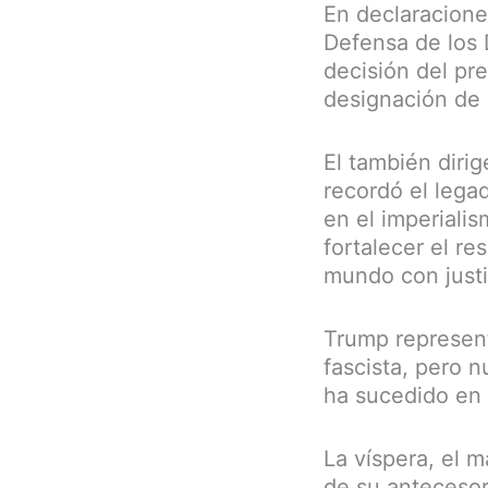
En declaracione
Defensa de los
decisión del pr
designación de 
El también diri
recordó el lega
en el imperialis
fortalecer el r
mundo con justi
Trump represent
fascista, pero 
ha sucedido en 
La víspera, el 
de su antecesor,