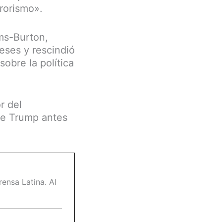
rorismo».
lms-Burton,
eses y rescindió
obre la política
r del
de Trump antes
ensa Latina. Al