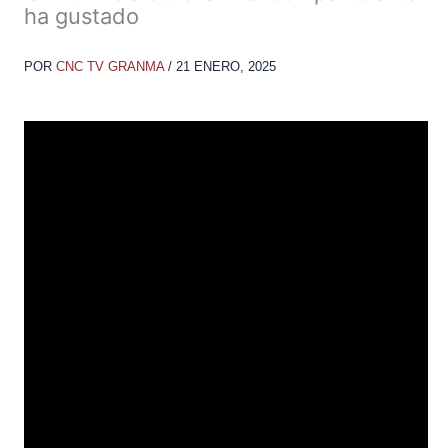
ha gustado
POR
CNC TV GRANMA
/
21 ENERO, 2025