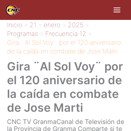
Ir
al
contenido
Inicio
21
enero
2025
Programas
Frecuencia 12
Gira ¨Al Sol Voy¨ por el 120 aniversario
de la caída en combate de Jose Marti
Gira ¨Al Sol Voy¨ por
el 120 aniversario de
la caída en combate
de Jose Marti
CNC TV GranmaCanal de Televisión de
la Provincia de Granma Comparte si te