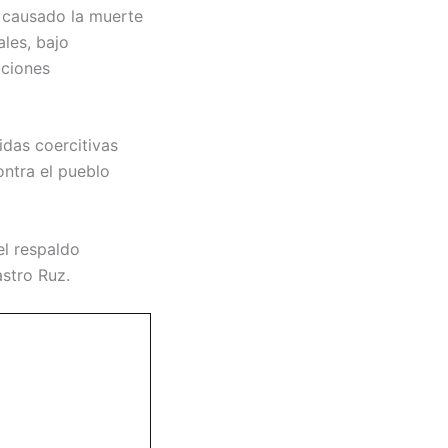
a causado la muerte
les, bajo
uciones
idas coercitivas
ontra el pueblo
el respaldo
astro Ruz.