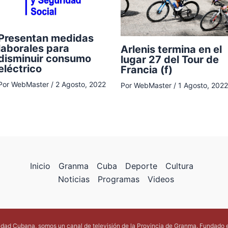
Presentan medidas
laborales para
Arlenis termina en el
disminuir consumo
lugar 27 del Tour de
eléctrico
Francia (f)
Por
WebMaster
/
2 Agosto, 2022
Por
WebMaster
/
1 Agosto, 2022
Inicio
Granma
Cuba
Deporte
Cultura
Noticias
Programas
Videos
lidad Cubana, somos un canal de televisión de la Provincia de Granma. Fundado 