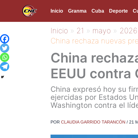
Ir
Inicio
Granma
Cuba
Deporte
Cu
al
contenido
Inicio
21
mayo
2026
China rechaza nuevas pr
China rechaz
EEUU contra
China expresó hoy su fi
ejercidas por Estados Un
Washington contra el líd
POR
CLAUDIA GARRIDO TARANCÓN
/
21 