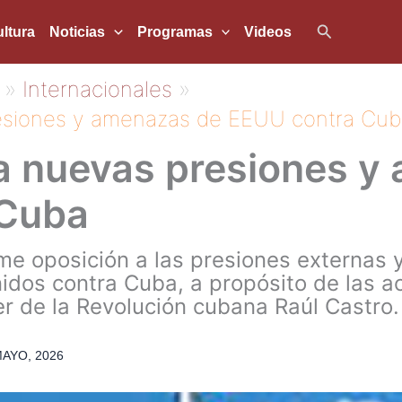
Buscar
ltura
Noticias
Programas
Videos
Internacionales
esiones y amenazas de EEUU contra Cub
a nuevas presiones y
 Cuba
rme oposición a las presiones externas
idos contra Cuba, a propósito de las 
er de la Revolución cubana Raúl Castro.
MAYO, 2026