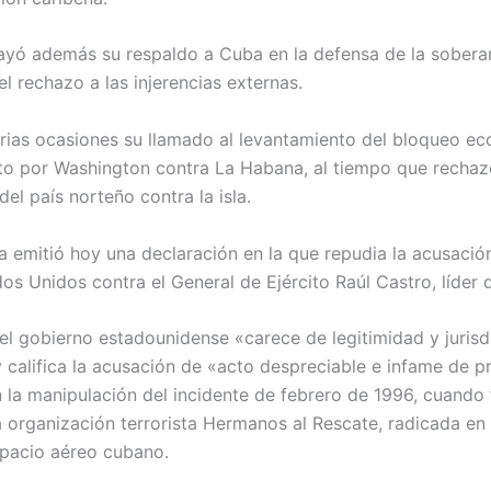
ayó además su respaldo a Cuba en la defensa de la soberan
el rechazo a las injerencias externas.
varias ocasiones su llamado al levantamiento del bloqueo e
to por Washington contra La Habana, al tiempo que rechaz
el país norteño contra la isla.
 emitió hoy una declaración en la que repudia la acusaci
os Unidos contra el General de Ejército Raúl Castro, líder 
 el gobierno estadounidense «carece de legitimidad y jurisdi
 califica la acusación de «acto despreciable e infame de 
n la manipulación del incidente de febrero de 1996, cuando
 organización terrorista Hermanos al Rescate, radicada en
spacio aéreo cubano.