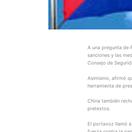
A una pregunta de P
sanciones y las medi
Consejo de Segurida
Asimismo, afirmó qu
herramienta de presi
China también recha
pretextos.
El portavoz llamó a
fuerza contra la nac