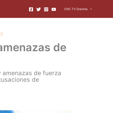
CNC TV Granma
a
 amenazas de
 y amenazas de fuerza
acusaciones de