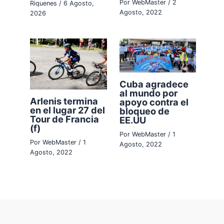
Por
WebMaster
/
2
Riquenes
/
6 Agosto,
Agosto, 2022
2026
Cuba agradece
al mundo por
Arlenis termina
apoyo contra el
en el lugar 27 del
bloqueo de
Tour de Francia
EE.UU
(f)
Por
WebMaster
/
1
Por
WebMaster
/
1
Agosto, 2022
Agosto, 2022