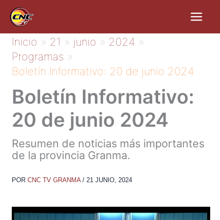
Ir
al
contenido
Inicio
21
junio
2024
Programas
Boletín Informativo: 20 de junio 2024
Boletín Informativo:
20 de junio 2024
Resumen de noticias más importantes
de la provincia Granma.
POR
CNC TV GRANMA
/
21 JUNIO, 2024