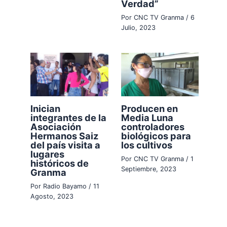
Verdad”
Por
CNC TV Granma
/
6
Julio, 2023
Inician
Producen en
integrantes de la
Media Luna
Asociación
controladores
Hermanos Saiz
biológicos para
del país visita a
los cultivos
lugares
Por
CNC TV Granma
/
1
históricos de
Septiembre, 2023
Granma
Por
Radio Bayamo
/
11
Agosto, 2023