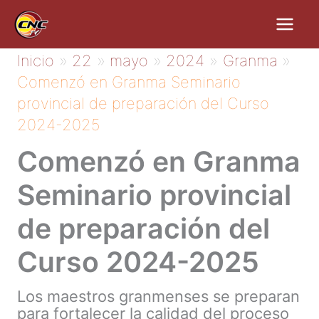
Ir
al
contenido
Inicio
22
mayo
2024
Granma
Comenzó en Granma Seminario
provincial de preparación del Curso
2024-2025
Comenzó en Granma
Seminario provincial
de preparación del
Curso 2024-2025
Los maestros granmenses se preparan
para fortalecer la calidad del proceso