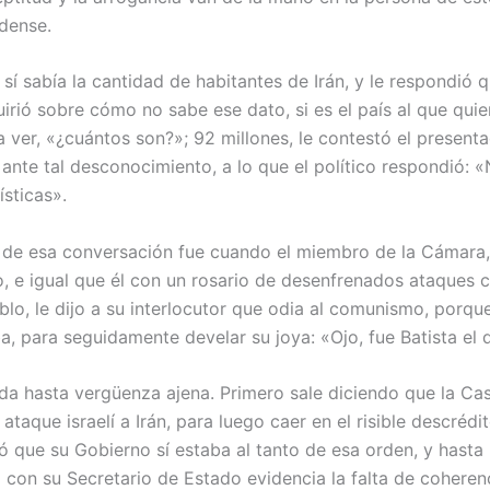
dense.
sí sabía la cantidad de habitantes de Irán, y le respondió q
uirió sobre cómo no sabe ese dato, si es el país al que quie
a ver, «¿cuántos son?»; 92 millones, le contestó el present
nte tal desconocimiento, a lo que el político respondió: 
sticas».
e de esa conversación fue cuando el miembro de la Cámara
 e igual que él con un rosario de desenfrenados ataques 
eblo, le dijo a su interlocutor que odia al comunismo, porqu
, para seguidamente develar su joya: «Ojo, fue Batista el q
a hasta vergüenza ajena. Primero sale diciendo que la Cas
ataque israelí a Irán, para luego caer en el risible descrédi
ó que su Gobierno sí estaba al tanto de esa orden, y hasta 
 con su Secretario de Estado evidencia la falta de coherenc