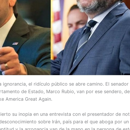
 ignorancia, el ridículo público se abre camino. El senador
rtamento de Estado, Marco Rubio, van por ese sendero, de
e America Great Again.
ierto su inopia en una entrevista con el presentador de not
desconocimiento sobre Irán, país para el que aboga por u
ptitud y la arrogancia van de la mano en la persona de este