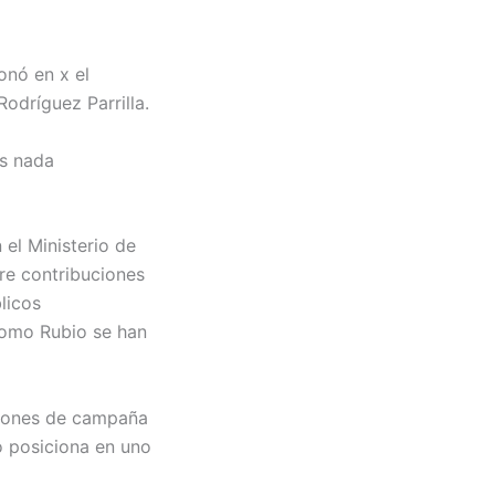
onó en x el
odríguez Parrilla.
es nada
el Ministerio de
re contribuciones
licos
 como Rubio se han
uciones de campaña
o posiciona en uno