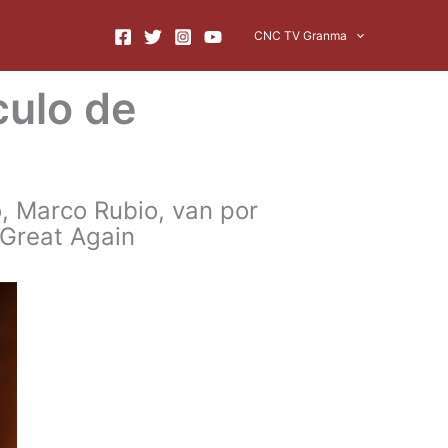
CNC TV Granma
culo de
, Marco Rubio, van por
 Great Again