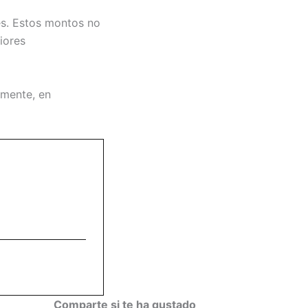
es. Estos montos no
iores
emente, en
Comparte si te ha gustado