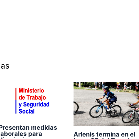
das
Presentan medidas
laborales para
Arlenis termina en el