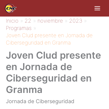
Ir
al
contenido
Inicio
22
noviembre
2023
Programas
Joven Clud presente en Jornada de
Ciberseguridad en Granma
Joven Clud presente
en Jornada de
Ciberseguridad en
Granma
Jornada de Ciberseguridad