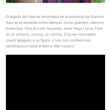
El legado de Fidel se inmortaliza en la provincia de Granma.
Aquí se le recuerda como ejemplo, como guerrero, siempre
invencible. Para el joven bayamés Javier Vega Leyva, Fidel
es un símbolo, una luz, un camino. El joven historiador
creció apegado a su figura, y hoy nos confiesa sus
sentimientos hacia el eterno líder cubano.