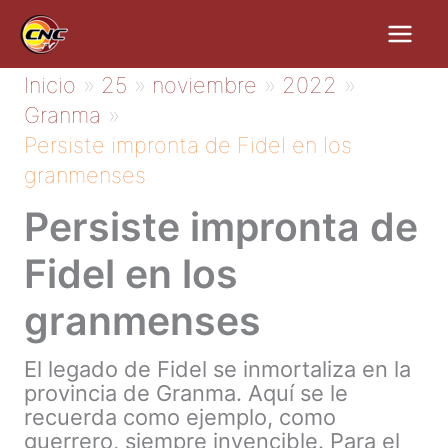
Ir
al
contenido
Inicio
25
noviembre
2022
Granma
Persiste impronta de Fidel en los
granmenses
Persiste impronta de
Fidel en los
granmenses
El legado de Fidel se inmortaliza en la
provincia de Granma. Aquí se le
recuerda como ejemplo, como
guerrero, siempre invencible. Para el