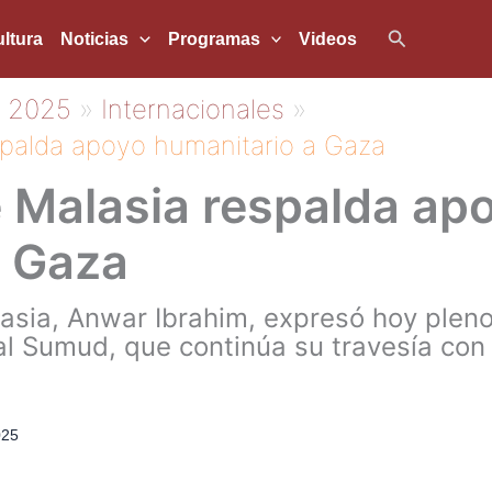
Buscar
ltura
Noticias
Programas
Videos
2025
Internacionales
spalda apoyo humanitario a Gaza
 Malasia respalda ap
a Gaza
lasia, Anwar Ibrahim, expresó hoy pleno
bal Sumud, que continúa su travesía con 
025