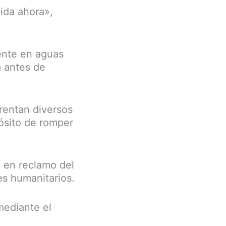
ida ahora»,
mente en aguas
a antes de
frentan diversos
pósito de romper
, en reclamo del
es humanitarios.
mediante el