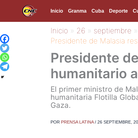
Ir
Inicio
Granma
Cuba
Deporte
Cu
al
contenido
Inicio
26
septiembre
Presidente de Malasia re
Presidente de
humanitario 
El primer ministro de Ma
humanitaria Flotilla Glo
Gaza.
POR
PRENSA LATINA
/
26 SEPTIEMBRE, 2