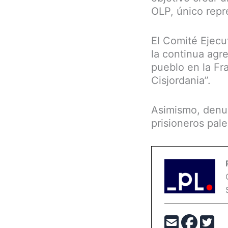
OLP, único repr
El Comité Ejecut
la continua agr
pueblo en la Fr
Cisjordania”.
Asimismo, denun
prisioneros pale