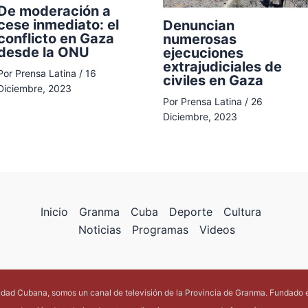
De moderación a
cese inmediato: el
Denuncian
conflicto en Gaza
numerosas
desde la ONU
ejecuciones
extrajudiciales de
Por
Prensa Latina
/
16
civiles en Gaza
Diciembre, 2023
Por
Prensa Latina
/
26
Diciembre, 2023
Inicio
Granma
Cuba
Deporte
Cultura
Noticias
Programas
Videos
lidad Cubana, somos un canal de televisión de la Provincia de Granma. Fundado 