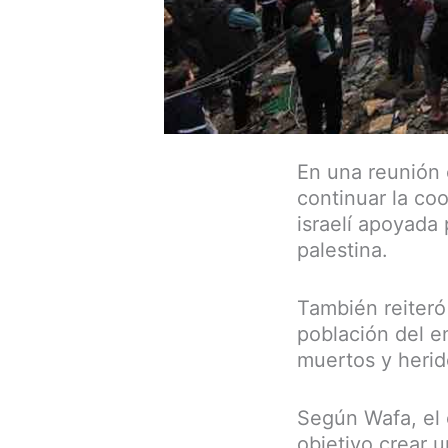
En una reunión 
continuar la coo
israelí apoyada 
palestina.
También reiteró 
población del e
muertos y herid
Según Wafa, el
objetivo crear u