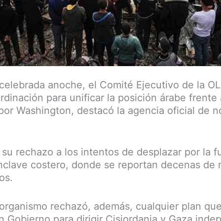
celebrada anoche, el Comité Ejecutivo de la O
rdinación para unificar la posición árabe frente 
por Washington, destacó la agencia oficial de no
su rechazo a los intentos de desplazar por la fu
nclave costero, donde se reportan decenas de 
os.
 organismo rechazó, además, cualquier plan qu
n Gobierno para dirigir Cisjordania y Gaza inde