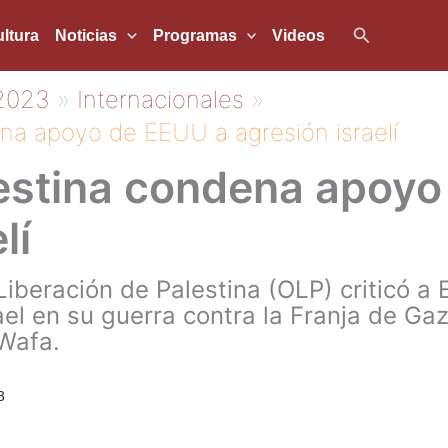
Buscar
ltura
Noticias
Programas
Videos
2023
Internacionales
na apoyo de EEUU a agresión israelí
lestina condena apoyo
lí
Liberación de Palestina (OLP) criticó a
ael en su guerra contra la Franja de Ga
 Wafa.
3