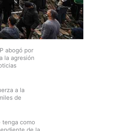
LP abogó por
a la agresión
ticias
erza a la
miles de
e tenga como
pendiente de la