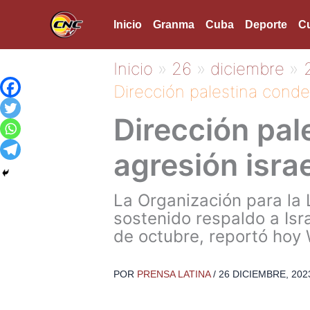
Ir
Inicio
Granma
Cuba
Deporte
Cu
al
contenido
Inicio
26
diciembre
Dirección palestina conde
Dirección pa
agresión israe
La Organización para la 
sostenido respaldo a Isr
de octubre, reportó hoy
POR
PRENSA LATINA
/
26 DICIEMBRE, 202