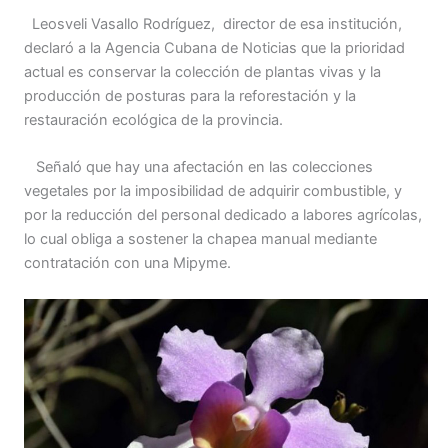
Leosveli Vasallo Rodríguez, director de esa institución,
declaró a la Agencia Cubana de Noticias que la prioridad
actual es conservar la colección de plantas vivas y la
producción de posturas para la reforestación y la
restauración ecológica de la provincia.
Señaló que hay una afectación en las colecciones
vegetales por la imposibilidad de adquirir combustible, y
por la reducción del personal dedicado a labores agrícolas,
lo cual obliga a sostener la chapea manual mediante
contratación con una Mipyme.