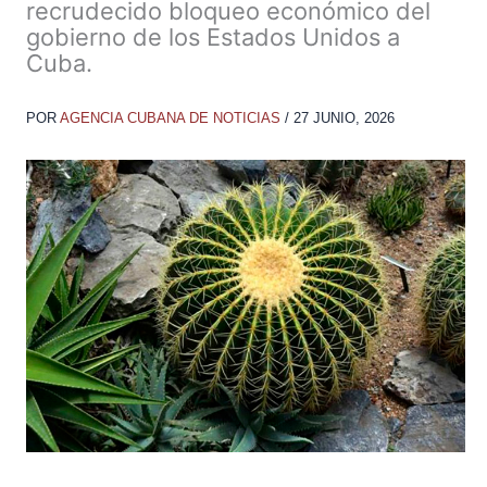
recrudecido bloqueo económico del
gobierno de los Estados Unidos a
Cuba.
POR
AGENCIA CUBANA DE NOTICIAS
/
27 JUNIO, 2026