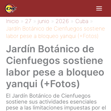
Ir
al
contenido
Inicio
27
junio
2026
Cuba
Jardín Botánico de Cienfuegos sostiene
labor pese a bloqueo yanqui (+Fotos)
Jardín Botánico de
Cienfuegos sostiene
labor pese a bloqueo
yanqui (+Fotos)
El Jardín Botánico de Cienfuegos
sostiene sus actividades esenciales
pese a las limitaciones impuestas por el