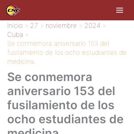
Ir
al
contenido
Inicio
27
noviembre
2024
Cuba
Se conmemora aniversario 153 del
fusilamiento de los ocho estudiantes de
medicina.
Se conmemora
aniversario 153 del
fusilamiento de los
ocho estudiantes de
medicina.