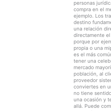
personas jurídi
compra en el me
ejemplo. Los tr
destino fundame
una relación di
directamente el 
porque por ejem
propia o una mi
es el más común
tener una celeb
mercado mayorist
población, al cl
proveedor siste
conviertes en u
no tiene sentid
una ocasión y t
allá. Puede com