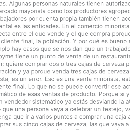
cas. Algunas personas naturales tienen autorizac
rcado mayorista como los productores agropec
abajadores por cuenta propia también tienen ac
ntal es las entidades. En el comercio minorista
recta entre el que vende y el que compra porq
cliente final, la población. Y por qué es bueno 
plo hay casos que se nos dan que un trabajado
pyme tiene un punto de venta de un restaurante
; quiere comprar dos o tres cajas de cerveza p
ración y ya porque venda tres cajas de cerveza
a, es un error. Eso es una venta minorista, est
iente final. Lo que no se puede convertir ese ac
mático de esas ventas de producto. Porque si y
n vendedor sistemático ya estás desviando la a
o que una persona vaya a celebrar un festejo, v
enga que ir a varios puntos a comprar una caja 
prar sus cinco cajas de cerveza, las que vaya 