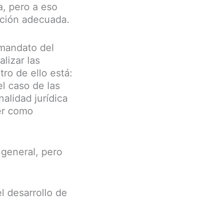
a, pero a eso
ación adecuada.
 mandato del
lizar las
ro de ello está:
l caso de las
alidad jurídica
cer como
 general, pero
l desarrollo de